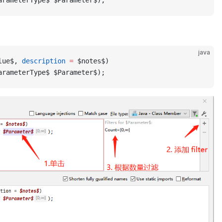
arameterType$ $Parameter$);
java
lue$, 
description
 =
 $notes$)
arameterType$ $Parameter$);