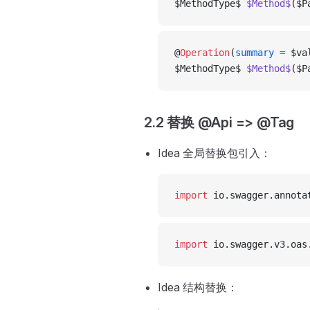
$MethodType$ 
$Method$
($P
@
Operation
(
summary
 =
 $va
$MethodType$ 
$Method$
($P
2.2 替换 @Api => @Tag
Idea 全局替换包引入：
import
 io.swagger.annota
import
 io.swagger.v3.oas
Idea 结构替换：