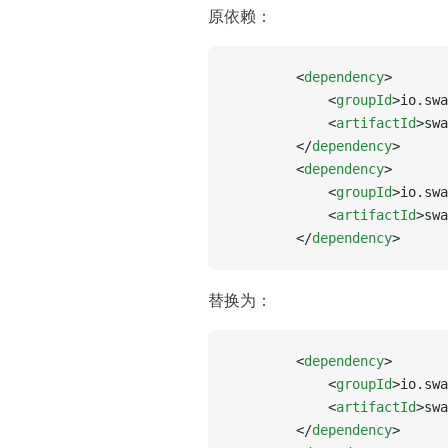
原依赖：
		<
dependency
>
			<
groupId
>io.swa
			<
artifactId
>swa
		</
dependency
>
		<
dependency
>
			<
groupId
>io.swa
			<
artifactId
>swa
		</
dependency
>
替换为：
		<
dependency
>
			<
groupId
>io.swa
			<
artifactId
>swa
		</
dependency
>