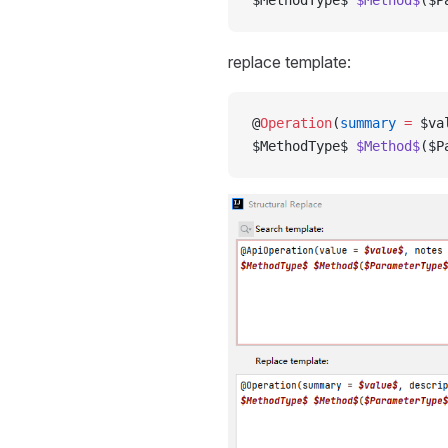
$MethodType$ 
$Method$
($P
replace template:
@
Operation
(
summary
 =
 $va
$MethodType$ 
$Method$
($P