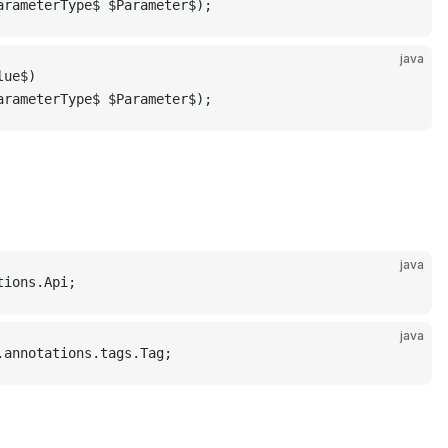
arameterType$ $Parameter$);
java
lue$)
arameterType$ $Parameter$);
java
tions.Api;
java
.annotations.tags.Tag;