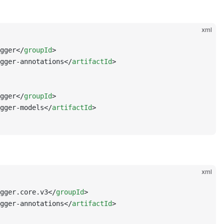
xml
gger</
groupId
>
gger-annotations</
artifactId
>
gger</
groupId
>
gger-models</
artifactId
>
xml
gger.core.v3</
groupId
>
gger-annotations</
artifactId
>